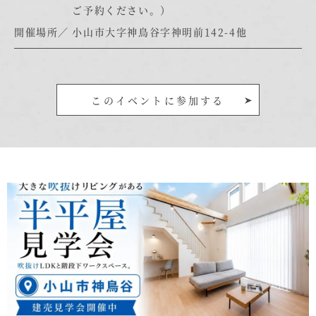
ご予約ください。）
むぎくらについて
開催場所
小山市大字神鳥谷字神明前142-4他
ニュース
ブログ
このイベントに参加する
イベント
オーナー様Q&A
資料請求
お問い合わせ
0120-37-
お電話での
お問い合わ
1806
せ