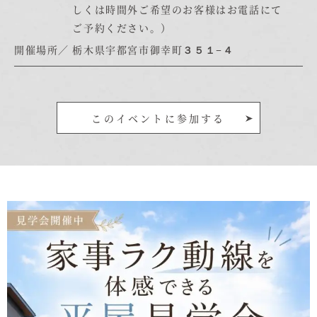
しくは時間外ご希望のお客様はお電話にて
むぎくらについて
ご予約ください。）
開催場所
栃木県宇都宮市御幸町３５１−４
ニュース
ブログ
イベント
このイベントに参加する
オーナー様Q&A
資料請求
お問い合わせ
0120-37-
お電話での
お問い合わ
1806
せ