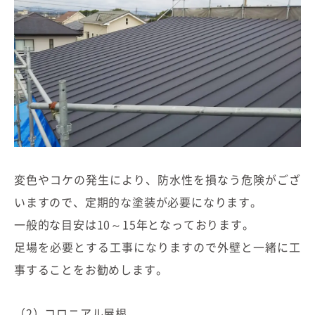
むぎくらについて
ニュース
ブログ
イベント
オーナー様Q&A
変色やコケの発生により、防水性を損なう危険がござ
資料請求
いますので、定期的な塗装が必要になります。
一般的な目安は10～15年となっております。
お問い合わせ
足場を必要とする工事になりますので外壁と一緒に工
0120-37-
事することをお勧めします。
お電話での
お問い合わ
1806
せ
（2）コロニアル屋根