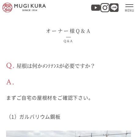
オーナー様Q＆A
ホーム
Q&A
分譲地・建売情報
Q.
屋根は何かﾒﾝﾃﾅﾝｽが必要ですか？
モデルハウス
A.
商品紹介
まずご自宅の屋根材をご確認下さい。
実例集・お客様の声
（1）ガルバリウム鋼板
家づくりについて