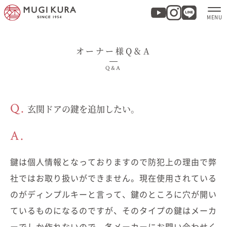
オーナー様Q＆A
ホーム
Q&A
分譲地・建売情報
Q.
玄関ドアの鍵を追加したい。
モデルハウス
A.
商品紹介
鍵は個人情報となっておりますので防犯上の理由で弊
実例集・お客様の声
社ではお取り扱いができません。現在使用されている
のがディンプルキーと言って、鍵のところに穴が開い
家づくりについて
ているものになるのですが、そのタイプの鍵はメーカ
ーでしか作れないので、各メーカーにお問い合わせく