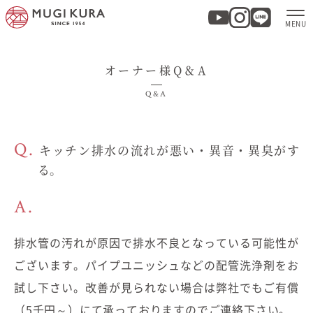
オーナー様Q＆A
ホーム
Q&A
分譲地・建売情報
Q.
キッチン排水の流れが悪い・異音・異臭がす
モデルハウス
る。
商品紹介
A.
実例集・お客様の声
排水管の汚れが原因で排水不良となっている可能性が
ございます。パイプユニッシュなどの配管洗浄剤をお
家づくりについて
試し下さい。改善が見られない場合は弊社でもご有償
（5千円～）にて承っておりますのでご連絡下さい。