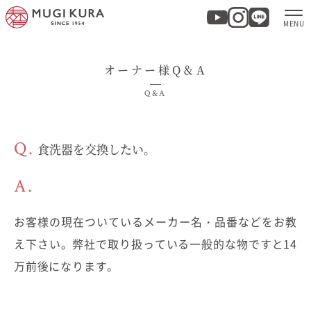
オーナー様Q＆A
ホーム
Q&A
分譲地・建売情報
Q.
食洗器を交換したい。
モデルハウス
A.
商品紹介
お客様の現在ついているメーカー名・品番などをお教
実例集・お客様の声
え下さい。弊社で取り扱っている一般的な物ですと14
万前後になります。
家づくりについて