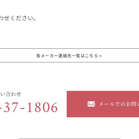
在来工法の仕様と性能
EDIT HOUSE
標準設備
わせください。
アフターメンテナンス
イベント情報
ニュース
各メーカー連絡先一覧はこちら≫
ブログ
プライバシーポリシー
問い合わせ
-37-1806
メールでのお問