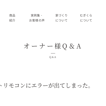
商品
実例集・
家づくり
むぎくら
紹介
お客様の声
について
について
商品一覧
暮らし方紹介
家づくりの流れ
大切にして
オーナー様Q＆A
コノイエ（規格）
施工事例
在来工法の仕様と性能
社長メッ
実例集・お客様の声
Q&A
Momore
お客様の声
標準設備
会社
暮らし方紹介
施工事例
Piatta
アフターメンテナンス
経営
お客様の声
トリモコンにエラーが出てしまった。
平屋の家
事業
家づくりについて
アトリエ（注文）
採用
家づくりの流れ