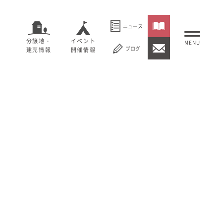
ニュース
分譲地・
イベント
ブログ
建売情報
開催情報
いること
セージ
むぎくらについて
概要
大切にしていること
社長メッセージ
理念
会社概要
紹介
経営理念
事業紹介
情報
採用情報