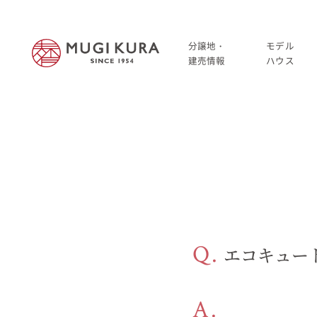
分譲地・
モデル
建売情報
ハウス
建売分譲情報
HOME
分譲地情報
分譲地・建売情報
中古・仲介情報
建売分譲情報
分譲地情報
中古・仲介情報
Q.
エコキュー
モデルハウス
A.
モデルハウス一覧