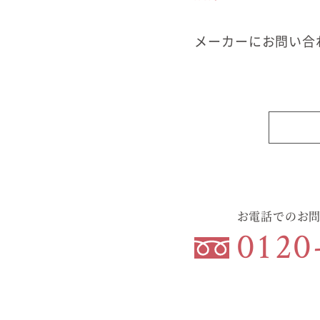
商品紹介
メーカーにお問い合
商品一覧
コノイエ（規格）
- Momore
- Piatta
- 平屋の家
アトリエ（注文）
EDIT HOUSE
お電話でのお
0120