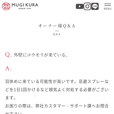
オーナー様Q＆A
ホーム
Q&A
分譲地・建売情報
Q.
外壁にコウモリが来ている。
モデルハウス
A.
商品紹介
羽休めに来ている可能性が高いです。忌避スプレーな
実例集・お客様の声
どを1日1回かけるなど根気よく対処する必要がござい
ます。
家づくりについて
お困りの際は、弊社カスタマー・サポート課へお問合
せ下さい。