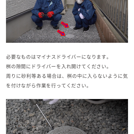
むぎくらについて
ニュース
ブログ
イベント
必要なものはマイナスドライバーになります。
桝の隙間にドライバーを入れ開けてください。
オーナー様Q&A
周りに砂利等ある場合は、桝の中に入らないように気
資料請求
を付けながら作業を行ってください。
お問い合わせ
0120-37-
お電話での
お問い合わ
1806
せ