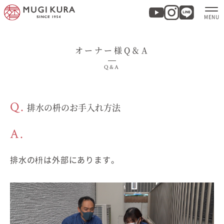
オーナー様Q＆A
ホーム
Q&A
分譲地・建売情報
Q.
排水の枡のお手入れ方法
モデルハウス
A.
商品紹介
排水の枡は外部にあります。
実例集・お客様の声
家づくりについて