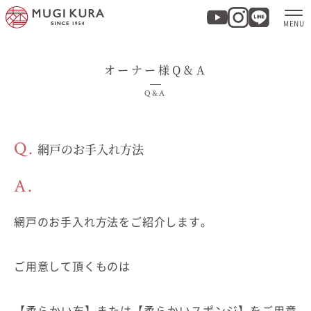
オーナー様Q＆A
ホーム
Q&A
分譲地・建売情報
Q.
網戸のお手入れ方法
モデルハウス
A.
商品紹介
網戸のお手入れ方法をご紹介します。
実例集・お客様の声
ご用意して頂くものは
家づくりについて
【柔らかい布】または【柔らかいスポンジ】をご用意