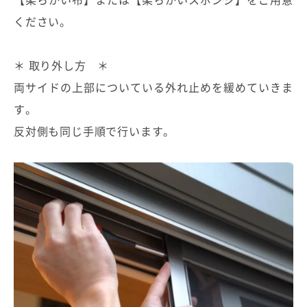
むぎくらについて
ください。
＊ 取り外し方 ＊
ニュース
ブログ
両サイドの上部についている外れ止めを緩めていきま
す。
イベント
反対側も同じ手順で行います。
オーナー様Q&A
資料請求
お問い合わせ
0120-37-
お電話での
お問い合わ
1806
せ