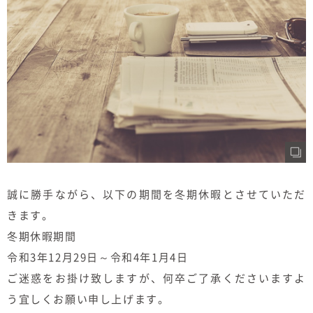
むぎくらについて
ニュース
ブログ
イベント
オーナー様Q&A
誠に勝手ながら、以下の期間を冬期休暇とさせていただ
資料請求
きます。
お問い合わせ
冬期休暇期間
令和3年12月29日～令和4年1月4日
0120-37-
お電話での
ご迷惑をお掛け致しますが、何卒ご了承くださいますよ
お問い合わ
1806
せ
う宜しくお願い申し上げます。