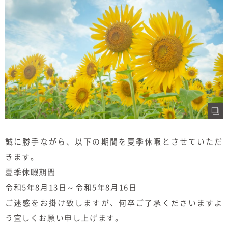
むぎくらについて
ニュース
ブログ
イベント
オーナー様Q&A
誠に勝手ながら、以下の期間を夏季休暇とさせていただ
資料請求
きます。
お問い合わせ
夏季休暇期間
令和5年8月13日～令和5年8月16日
0120-37-
お電話での
ご迷惑をお掛け致しますが、何卒ご了承くださいますよ
お問い合わ
1806
せ
う宜しくお願い申し上げます。