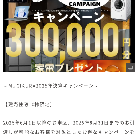
むぎくらについて
ニュース
ブログ
イベント
オーナー様Q&A
～MUGIKURA2025年決算キャンペーン～
資料請求
お問い合わせ
【建売住宅10棟限定】
0120-37-
お電話での
2025年6月1日以降のお申込、2025年8月31日までのお引
お問い合わ
1806
せ
渡しが可能なお客様を対象としたお得なキャンペーンを