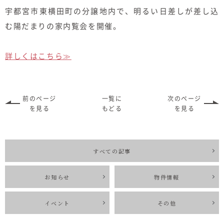
むぎくらについて
宇都宮市東横田町の分譲地内で、明るい日差しが差し込
む陽だまりの家内覧会を開催。
ニュース
ブログ
詳しくはこちら≫
イベント
前のページ
一覧に
次のページ
を見る
もどる
を見る
オーナー様Q&A
資料請求
すべての記事
お問い合わせ
お知らせ
物件情報
0120-37-
お電話での
お問い合わ
イベント
その他
1806
せ