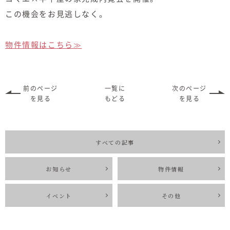
むぎくらについて
この機会をお見逃しなく。
物件情報はこちら≫
ニュース
ブログ
イベント
前のページ
一覧に
次のページ
を見る
もどる
を見る
オーナー様Q&A
すべての記事
資料請求
お知らせ
物件情報
お問い合わせ
0120-37-
イベント
その他
お電話での
お問い合わ
1806
せ