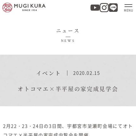
ニュース
ホーム
NEWS
分譲地・建売情報
モデルハウス
イベント
2020.02.15
商品紹介
オトコマエ×半平屋の家完成見学会
実例集・お客様の声
家づくりについて
2月22・23・24日の3日間、宇都宮市簗瀬町会場にてオト
コマエ×半平屋の家完成内覧会を開催。