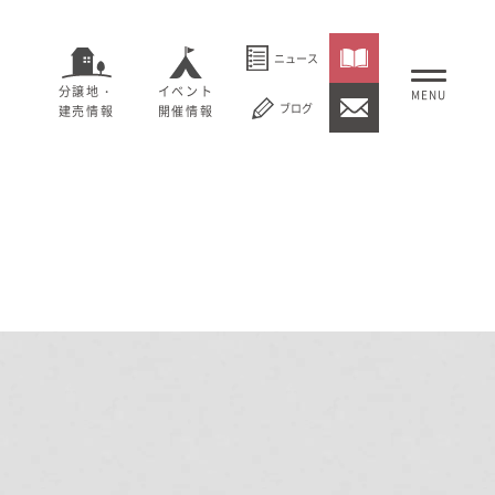
ニュース
分譲地・
イベント
ブログ
建売情報
開催情報
いること
セージ
むぎくらについて
概要
大切にしていること
社長メッセージ
理念
会社概要
紹介
経営理念
事業紹介
情報
採用情報