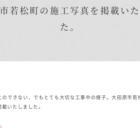
在来工法の仕様と性能
市若松町の施工写真を掲載い
EDIT HOUSE
標準設備
た。
アフターメンテナンス
イベント情報
ニュース
ブログ
プライバシーポリシー
とのできない、でもとても大切な工事中の様子。大田原市若
掲載いたしました。
≫