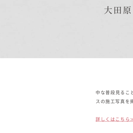
大田原
商品紹介
商品一覧
コノイエ（規格）
- Momore
- Piatta
- 平屋の家
アトリエ（注文）
EDIT HOUSE
中な普段見るこ
スの施工写真を
詳しくはこちら