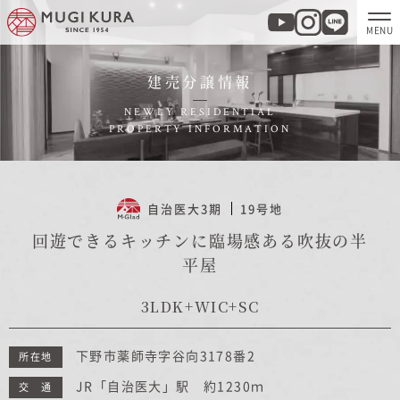
建売分譲情報
ホーム
NEWLY RESIDENTIAL
PROPERTY INFORMATION
分譲地・建売情報
モデルハウス
自治医大3期
19号地
回遊できるキッチンに臨場感ある吹抜の半
商品紹介
平屋
3LDK+WIC+SC
実例集・お客様の声
下野市薬師寺字谷向3178番2
所在地
家づくりについて
JR「自治医大」駅 約1230ｍ
交 通