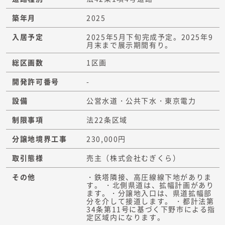
築年月
2025
入居予定
2025年5月下旬完成予定。2025年9
月末まで展示期間有り。
総区画数
1区画
開発許可番号
-
設備
公営水道・公共下水・東京電力
制限事項
法22条区域
分譲地境界工事
230,000円
取引態様
売主（株式会社むぎくら）
その他
・鉄塔隣接、高圧線線下地がありま
す。 ・北側県道は、拡幅計画があり
ます。・分譲地入口は、県道拡幅部
分を介して接道します。 ・都計法第
34条第11号に基づく下野市による指
定区域内になります。