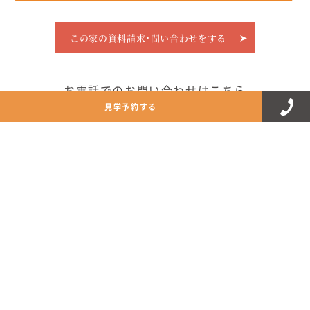
この家の資料請求･問い合わせをする
お電話でのお問い合わせはこちら
見学予約する
ささいな事でも
お気軽にお問い合わせください。
0120-37-1806
営業時間／9：00〜18：00 無休
(年末年始･GW･夏期休暇を除く)
建売分譲情報の一覧にもどる