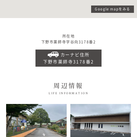
Google mapをみる
所在地
下野市薬師寺字谷向3178番2
カーナビ住所
下野市薬師寺3178番2
周辺情報
LIFE INFORMATION