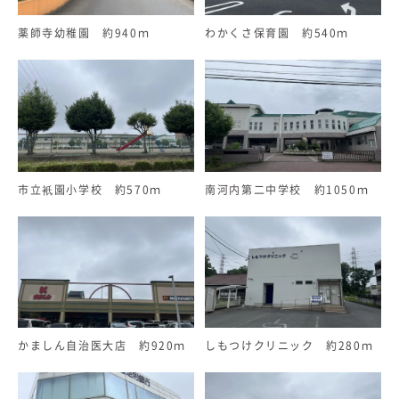
薬師寺幼稚園 約940ｍ
わかくさ保育園 約540ｍ
市立衹園小学校 約570ｍ
南河内第二中学校 約1050ｍ
かましん自治医大店 約920ｍ
しもつけクリニック 約280ｍ