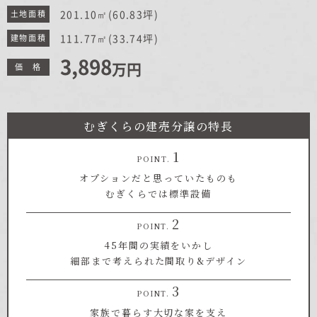
むぎくらについて
201.10㎡
(60.83坪)
土地面積
111.77㎡
(33.74坪)
建物面積
3,898
万円
価 格
ニュース
ブログ
イベント
むぎくらの建売分譲の特長
オーナー様Q&A
POINT.
オプションだと
思っていたものも
むぎくらでは標準設備
資料請求
POINT.
お問い合わせ
45年間の実績をいかし
細部まで考えられた
間取り&デザイン
0120-37-
お電話での
お問い合わ
POINT.
1806
せ
家族で暮らす大切な家を
支え