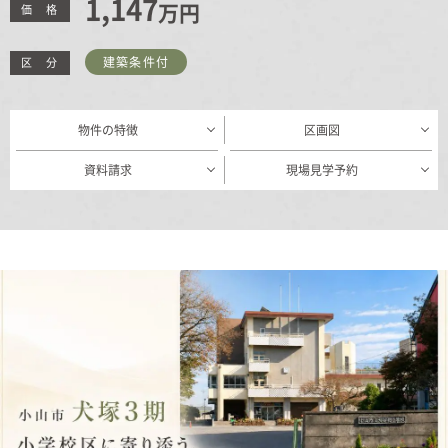
1,147
万円
価 格
むぎくらについて
建築条件付
区 分
ニュース
ブログ
物件の特徴
区画図
イベント
資料請求
現場見学予約
オーナー様Q&A
資料請求
お問い合わせ
0120-37-
お電話での
お問い合わ
1806
せ