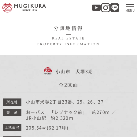
分譲地情報
ホーム
REAL ESTATE
PROPERTY INFORMATION
分譲地・建売情報
モデルハウス
小山市 犬塚3期
全2区画
商品紹介
小山市犬塚2丁目23番、25、26、27
所在地
実例集・お客様の声
おーバス 「レゾナック前」 約270ｍ ／
交 通
JR小山駅 約2,320ｍ
家づくりについて
205.54㎡
(62.17坪)
土地面積