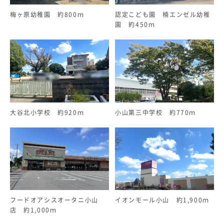
梅ヶ原幼稚園 約800ｍ
認定こども園 楠エンゼル幼稚
園 約450ｍ
大谷北小学校 約920ｍ
小山第三中学校 約770ｍ
フードオアシスオータニ小山
イオンモール小山 約1,900ｍ
店 約1,000ｍ