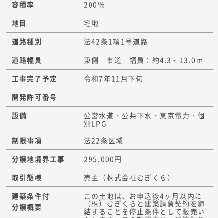
容積率
200％
地目
宅地
道路種別
法42条1項1号道路
道路幅員
東側 市道 幅員：約4.3～13.0ｍ
工事完了予定
令和7年11月下旬
開発許可番号
-
設備
公営水道・公共下水・東京電力・個
別LPG
制限事項
法22条区域
分譲地境界工事
295,000円
取引態様
売主（株式会社むぎくら）
建築条件付
この土地は、お申込後4ヶ月以内に
（株）むぎくらと建築請負契約を締
分譲概要
結することを停止条件として販売い