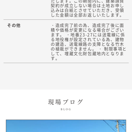
たします。この期間内に、建築請負
契約が成立しない場合は土地お申し
込みは白紙とさせていただき、受領
した金額は全部お返しいたします。
その他
・造成完了前の為、造成完了後に面
積や価格が変更になる場合がござい
ます。 ・地番23-27には送電線に係
る地役権が設定されている為、建物
の建造、送電線路の支障となる竹木
の植栽ができません。 ・ 制限事項と
して、埋蔵文化財包蔵地内となりま
す。
現場ブログ
BLOG