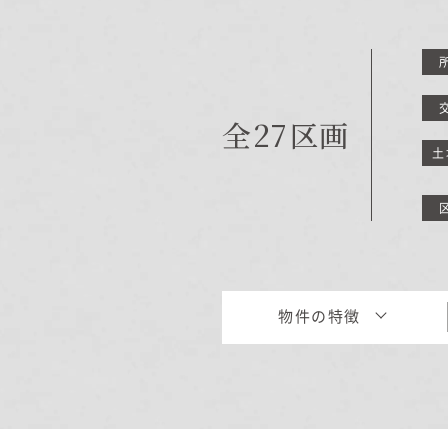
商品紹介
商品一覧
コノイエ（規格）
全27区画
- Momore
土
- Piatta
- 平屋の家
アトリエ（注文）
EDIT HOUSE
物件の特徴