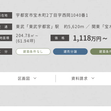
在来工法の仕様と性能
EDIT HOUSE
標準設備
宇都宮市宝木町2丁目字西岡1040番1
所在地
アフターメンテナンス
東武「東武宇都宮」駅 約5,620ｍ ／ 関東「
交 通
イベント情報
204.78㎡～
1,118
～
万円
地面積
価 格
(61.94坪)
ニュース
ブログ
区 分
建築条件なし
建売分譲
建築条
プライバシーポリシー
区画図
資料請求