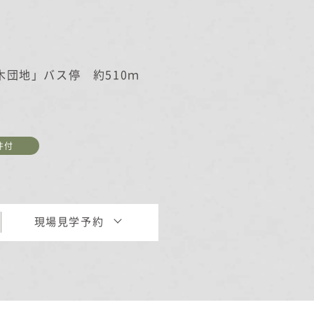
オーナー様Q&A
宝木団地」バス停 約510ｍ
資料請求
件付
お問い合わせ
お電話での
お問い合わせ
0120-37-
現場見学予約
1806