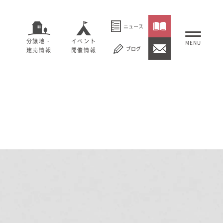
ニュース
分譲地・
イベント
ブログ
建売情報
開催情報
いること
セージ
むぎくらについて
概要
大切にしていること
社長メッセージ
理念
会社概要
紹介
経営理念
事業紹介
情報
採用情報