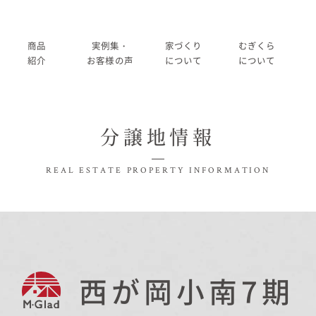
商品
実例集・
家づくり
むぎくら
紹介
お客様の声
について
について
商品一覧
暮らし方紹介
家づくりの流れ
大切にして
分譲地情報
コノイエ（規格）
施工事例
在来工法の仕様と性能
社長メッ
実例集・お客様の声
REAL ESTATE
PROPERTY INFORMATION
Momore
お客様の声
標準設備
会社
暮らし方紹介
施工事例
Piatta
アフターメンテナンス
経営
お客様の声
平屋の家
事業
家づくりについて
西が岡小南7期
アトリエ（注文）
採用
家づくりの流れ