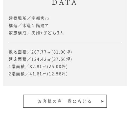
DATA
建築場所
宇都宮市
構造
木造２階建て
家族構成
夫婦+子ども3人
敷地面積
267.77㎡
(81.00坪)
延床面積
124.42㎡
(37.56坪)
1階面積
82.81㎡
(25.00坪)
2階面積
41.61㎡
(12.56坪)
お客様の声一覧にもどる