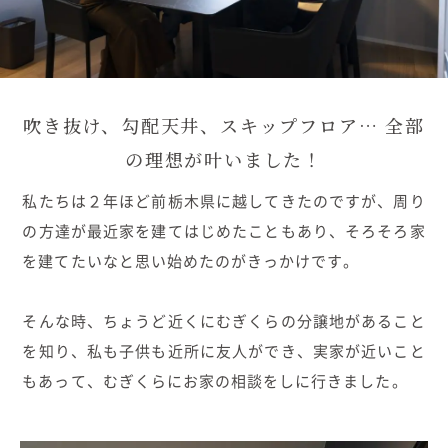
むぎくらについて
ニュース
ブログ
吹き抜け、勾配天井、スキップフロア…
全部
の理想が叶いました！
イベント
私たちは２年ほど前栃木県に越してきたのですが、周り
オーナー様Q&A
の方達が最近家を建てはじめたこともあり、そろそろ家
を建てたいなと思い始めたのがきっかけです。
資料請求
そんな時、ちょうど近くにむぎくらの分譲地があること
お問い合わせ
を知り、私も子供も近所に友人ができ、実家が近いこと
もあって、むぎくらにお家の相談をしに行きました。
0120-37-1806
お電話での
お問い合わせ