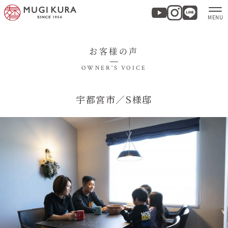
お客様の声
ホーム
OWNER'S VOICE
分譲地・建売情報
宇都宮市／S様邸
モデルハウス
商品紹介
実例集・お客様の声
家づくりについて