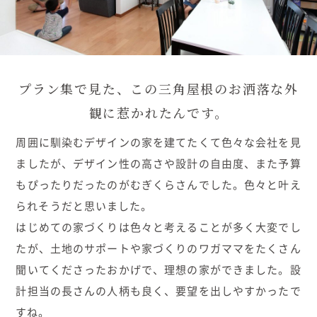
むぎくらについて
ニュース
ブログ
プラン集で見た、この三角屋根のお洒落な外
観に惹かれたんです。
イベント
周囲に馴染むデザインの家を建てたくて色々な会社を見
オーナー様Q&A
ましたが、デザイン性の高さや設計の自由度、また予算
もぴったりだったのがむぎくらさんでした。色々と叶え
資料請求
られそうだと思いました。
はじめての家づくりは色々と考えることが多く大変でし
お問い合わせ
たが、土地のサポートや家づくりのワガママをたくさん
聞いてくださったおかげで、理想の家ができました。設
0120-37-1806
お電話での
計担当の長さんの人柄も良く、要望を出しやすかったで
お問い合わせ
すね。