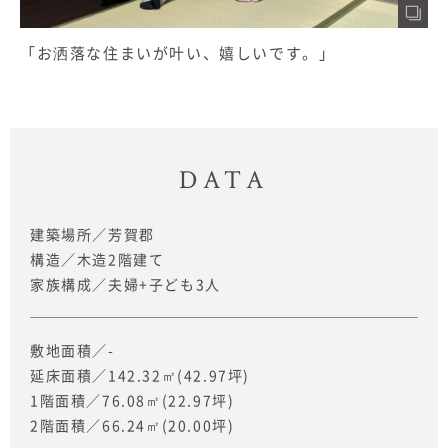
「お洒落な住まいが叶い、嬉しいです。」
DATA
建築場所
芳賀郡
構造
木造2階建て
家族構成
夫婦+子ども3人
敷地面積
-
延床面積
142.32㎡
(42.97坪)
1階面積
76.08㎡
(22.97坪)
2階面積
66.24㎡
(20.00坪)