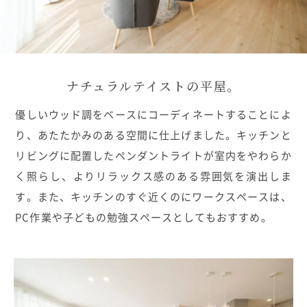
むぎくらについて
ニュース
ブログ
ナチュラルテイストの平屋。
イベント
優しいウッド調をベースにコーディネートすることによ
り、あたたかみのある空間に仕上げました。キッチンと
オーナー様Q&A
リビングに配置したペンダントライトが室内をやわらか
く照らし、よりリラックス感のある雰囲気を演出しま
資料請求
す。また、キッチンのすぐ近くのにワークスペースは、
PC作業や子どもの勉強スペースとしてもおすすめ。
お問い合わせ
0120-37-1806
お電話での
お問い合わせ