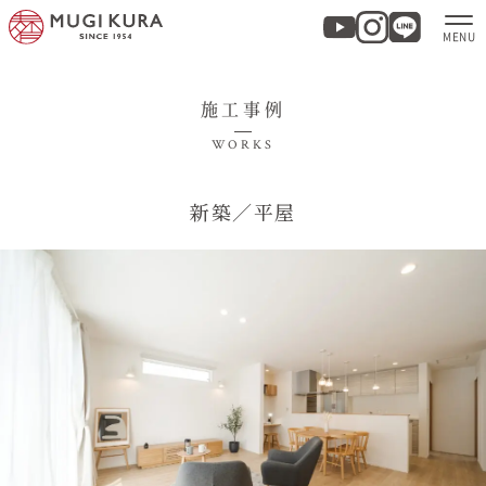
施工事例
ホーム
WORKS
分譲地・建売情報
新築／平屋
モデルハウス
商品紹介
実例集・お客様の声
家づくりについて