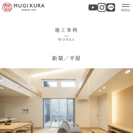
施工事例
ホーム
WORKS
分譲地・建売情報
新築／平屋
モデルハウス
商品紹介
実例集・お客様の声
家づくりについて