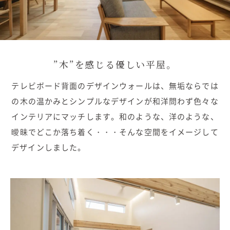
むぎくらについて
ニュース
ブログ
”木”を感じる優しい平屋。
イベント
テレビボード背面のデザインウォールは、無垢ならでは
の木の温かみとシンプルなデザインが和洋問わず色々な
オーナー様Q&A
インテリアにマッチします。和のような、洋のような、
曖昧でどこか落ち着く・・・そんな空間をイメージして
資料請求
デザインしました。
お問い合わせ
0120-37-1806
お電話での
お問い合わせ