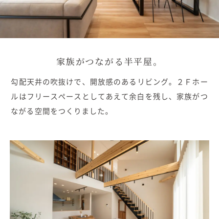
むぎくらについて
ニュース
ブログ
家族がつながる半平屋。
イベント
勾配天井の吹抜けで、開放感のあるリビング。２Ｆホー
ルはフリースペースとしてあえて余白を残し、家族がつ
オーナー様Q&A
ながる空間をつくりました。
資料請求
お問い合わせ
0120-37-1806
お電話での
お問い合わせ