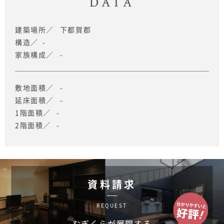
DATA
建築場所
下都賀郡
構造
-
家族構成
-
敷地面積
-
延床面積
-
1階面積
-
2階面積
-
資料請求
REQUEST
むぎくらが展開する