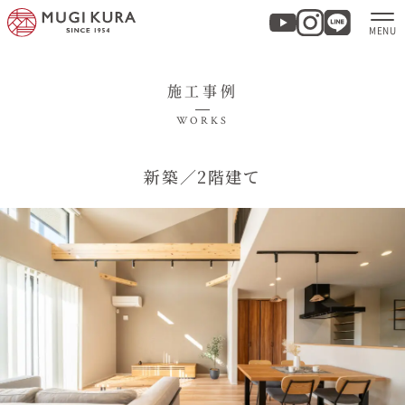
施工事例
ホーム
WORKS
分譲地・建売情報
新築／2階建て
モデルハウス
商品紹介
実例集・お客様の声
家づくりについて