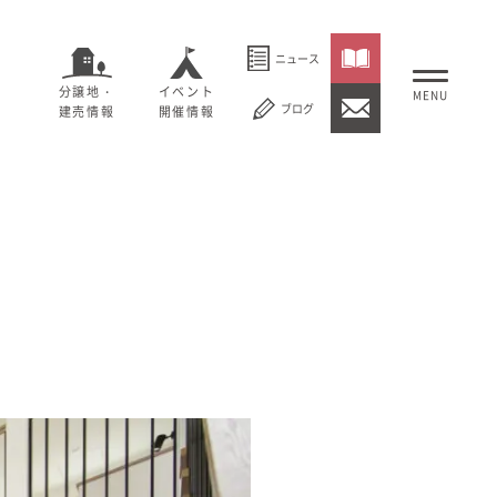
ニュース
分譲地・
イベント
ブログ
建売情報
開催情報
いること
セージ
むぎくらについて
概要
大切にしていること
社長メッセージ
理念
会社概要
紹介
経営理念
事業紹介
情報
採用情報