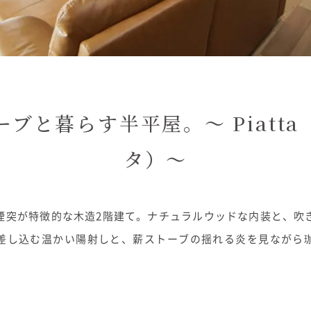
ーブと暮らす半平屋。～ Piatta
タ）～
煙突が特徴的な木造2階建て。ナチュラルウッドな内装と、吹
差し込む温かい陽射しと、薪ストーブの揺れる炎を見ながら