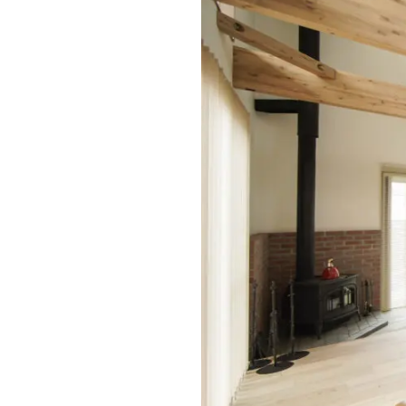
商品紹介
商品一覧
コノイエ（規格）
- Momore
- Piatta
- 平屋の家
アトリエ（注文）
EDIT HOUSE