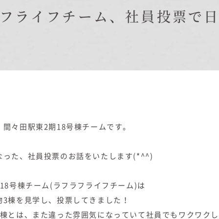
在来工法の仕様と性能
フライフチーム、社員投票で
EDIT HOUSE
標準設備
アフターメンテナンス
イベント情報
ニュース
ブログ
プライバシーポリシー
。間々田駅東2期18号棟チームです。
った、社員投票のお話をいたします(*^^)
18号棟チーム(ラフラフライフチーム)は
物3棟を見学し、投票してきました！
3棟とは、また違った雰囲気になっていて社員でもワクワクしま