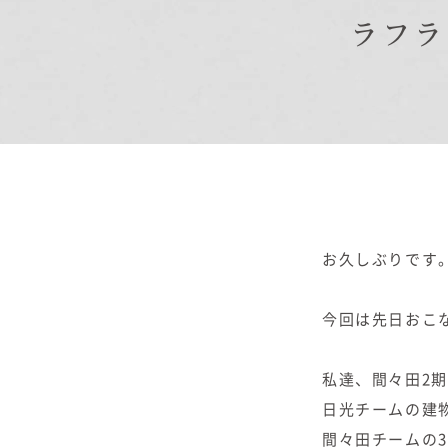
ラフラ
商品紹介
商品一覧
コノイエ（規格）
- Momore
- Piatta
- 平屋の家
アトリエ（注文）
お久しぶりです
EDIT HOUSE
今回は先日おこな
私達、間々田2期
日光チームの建
間々田チームの