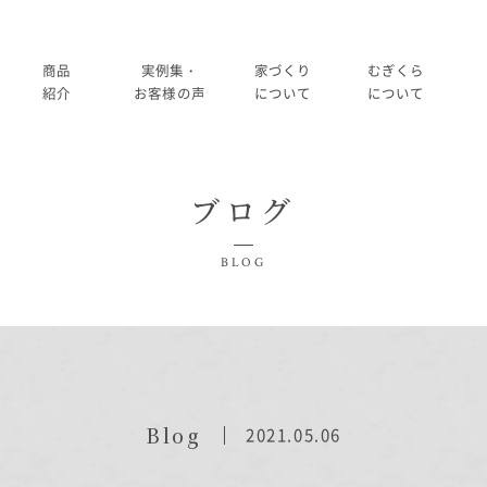
商品
実例集・
家づくり
むぎくら
紹介
お客様の声
について
について
商品一覧
暮らし方紹介
家づくりの流れ
大切にして
ブログ
コノイエ（規格）
施工事例
在来工法の仕様と性能
社長メッ
実例集・お客様の声
BLOG
Momore
お客様の声
標準設備
会社
暮らし方紹介
施工事例
Piatta
アフターメンテナンス
経営
お客様の声
平屋の家
事業
家づくりについて
Blog
2021.05.06
アトリエ（注文）
採用
家づくりの流れ