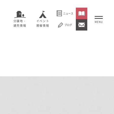
ニュース
分譲地・
イベント
ブログ
建売情報
開催情報
いること
セージ
むぎくらについて
概要
大切にしていること
社長メッセージ
理念
会社概要
紹介
経営理念
事業紹介
情報
採用情報