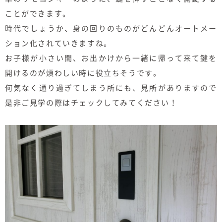
むぎくらについて
ことができます。
時代でしょうか、身の回りのものがどんどんオートメー
ション化されていきますね。
ニュース
ブログ
お子様が小さい間、お出かけから一緒に帰って来て鍵を
開けるのが煩わしい時に役立ちそうです。
イベント
何気なく通り過ぎてしまう所にも、見所がありますので
是非ご見学の際はチェックしてみてください！
オーナー様Q&A
資料請求
お問い合わせ
0120-37-
お電話での
お問い合わ
1806
せ