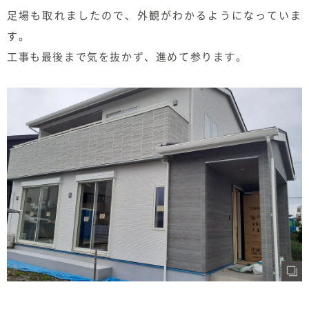
むぎくらについて
足場も取れましたので、外観がわかるようになっていま
す。
工事も最後まで気を抜かず、進めて参ります。
ニュース
ブログ
イベント
オーナー様Q&A
資料請求
お問い合わせ
0120-37-
お電話での
お問い合わ
1806
せ