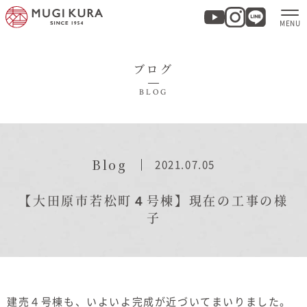
ブログ
ホーム
BLOG
分譲地・建売情報
モデルハウス
Blog
2021.07.05
商品紹介
【大田原市若松町４号棟】現在の工事の様
子
実例集・お客様の声
家づくりについて
建売４号棟も、いよいよ完成が近づいてまいりました。