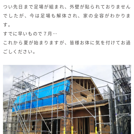
むぎくらについて
つい先日まで足場が組まれ、外壁が貼られておりません
でしたが、今は足場も解体され、家の全容がわかりま
す。
ニュース
ブログ
すでに早いもので７月…
これから夏が始まりますが、皆様お体に気を付けてお過
イベント
ごしください。
オーナー様Q&A
資料請求
お問い合わせ
0120-37-
お電話での
お問い合わ
1806
せ