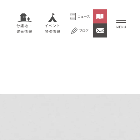
ニュース
分譲地・
イベント
ブログ
建売情報
開催情報
いること
セージ
むぎくらについて
概要
大切にしていること
社長メッセージ
理念
会社概要
紹介
経営理念
事業紹介
情報
採用情報