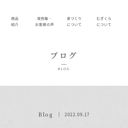
商品
実例集・
家づくり
むぎくら
紹介
お客様の声
について
について
商品一覧
暮らし方紹介
家づくりの流れ
大切にして
ブログ
コノイエ（規格）
施工事例
在来工法の仕様と性能
社長メッ
実例集・お客様の声
BLOG
Momore
お客様の声
標準設備
会社
暮らし方紹介
施工事例
Piatta
アフターメンテナンス
経営
お客様の声
平屋の家
事業
家づくりについて
Blog
2022.09.17
アトリエ（注文）
採用
家づくりの流れ