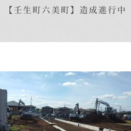
在来工法の仕様と性能
【壬生町六美町】造成進行中
EDIT HOUSE
標準設備
アフターメンテナンス
イベント情報
ニュース
ブログ
プライバシーポリシー