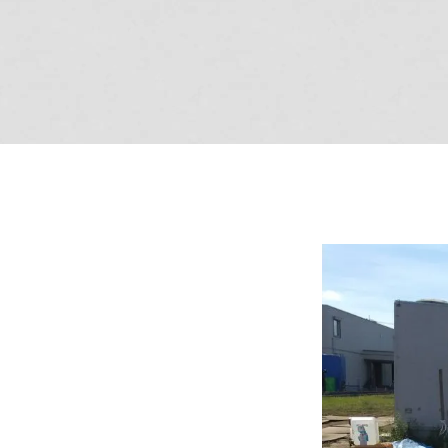
商品紹介
商品一覧
コノイエ（規格）
- Momore
- Piatta
- 平屋の家
アトリエ（注文）
EDIT HOUSE