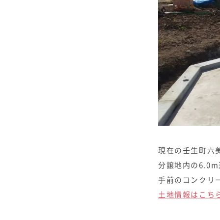
現在の壬生町六
分譲地内の6.0
手前のコンクリ
土地情報はこち