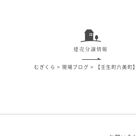
建売分譲情報
むぎくら
>
現場ブログ
>
【壬生町六美町