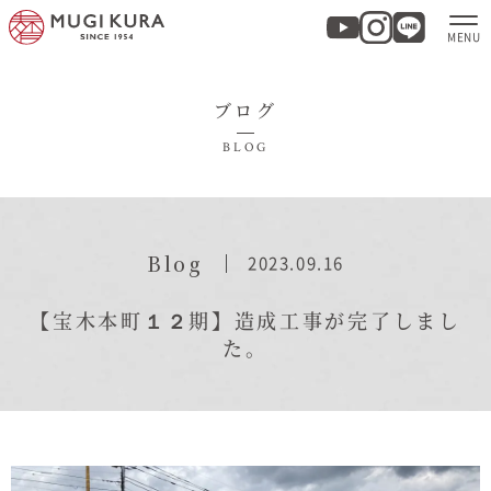
ブログ
ホーム
BLOG
分譲地・建売情報
モデルハウス
Blog
2023.09.16
商品紹介
【宝木本町１２期】造成工事が完了しまし
た。
実例集・お客様の声
家づくりについて