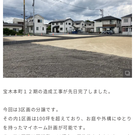
むぎくらについて
ニュース
ブログ
イベント
オーナー様Q&A
資料請求
宝木本町１２期の造成工事が先日完了しました。
お問い合わせ
今回は3区画の分譲です。
0120-37-
お電話での
その内1区画は100坪を超えており、お庭や外構にゆとり
お問い合わ
1806
せ
を持ったマイホーム計画が可能です。