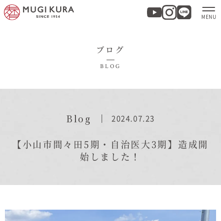
ブログ
ホーム
BLOG
分譲地・建売情報
モデルハウス
Blog
2024.07.23
商品紹介
【小山市間々田5期・自治医大3期】造成開
始しました！
実例集・お客様の声
家づくりについて