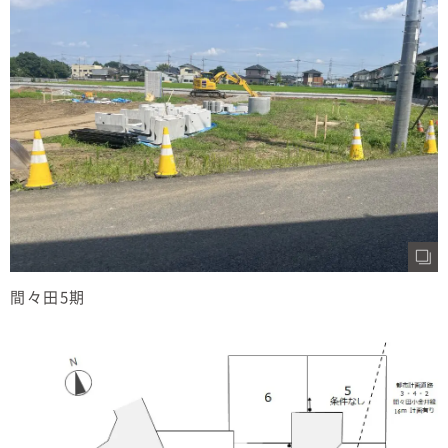
むぎくらについて
ニュース
ブログ
イベント
オーナー様Q&A
資料請求
間々田5期
お問い合わせ
0120-37-
お電話での
お問い合わ
1806
せ