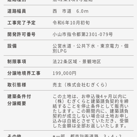
道路幅員
西 市道 6.0ｍ
工事完了予定
令和6年10月初旬
開発許可番号
小山市指令都第2301-079号
設備
公営水道・公共下水・東京電力・個
別LPG
制限事項
法22条区域・景観地区
分譲地境界工事
199,000円
取引態様
売主（株式会社むぎくら）
建築条件付
この土地は、お申込後4ヶ月以内に
（株）むぎくらと建築請負契約を締
分譲概要
結することを停止条件として販売い
たします。この期間内に、建築請負
契約が成立しない場合は土地お申し
込みは白紙とさせていただき、受領
した金額は全部お返しいたします。
その他
※一部、都市計画道路 3・4・2