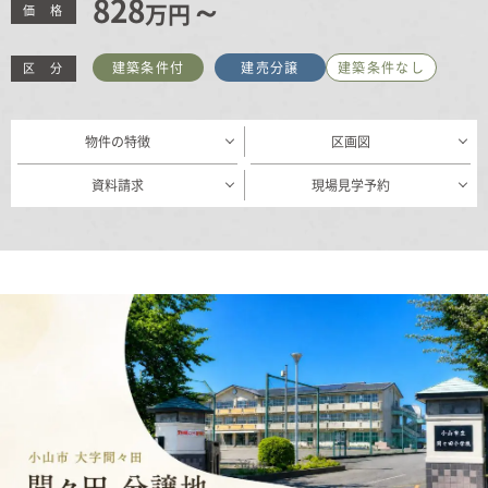
828
～
万円
価 格
むぎくらについて
建築条件付
建売分譲
建築条件なし
区 分
ニュース
ブログ
物件の特徴
区画図
イベント
資料請求
現場見学予約
オーナー様Q&A
資料請求
お問い合わせ
0120-37-
お電話での
お問い合わ
1806
せ