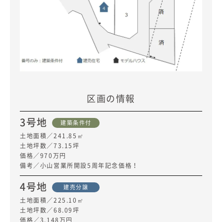
区画の情報
3号地
建築条件付
土地面積／241.85㎡
土地坪数／73.15坪
価格／970万円
備考／小山営業所開設5周年記念価格！
4号地
建売分譲
土地面積／225.10㎡
土地坪数／68.09坪
価格／3,148万円