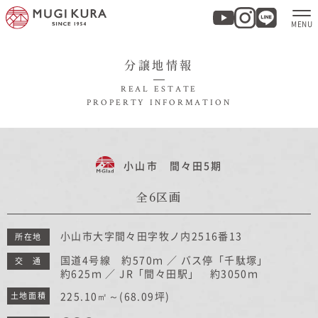
分譲地情報
ホーム
REAL ESTATE
PROPERTY INFORMATION
分譲地・建売情報
モデルハウス
小山市 間々田5期
全6区画
商品紹介
小山市大字間々田字牧ノ内2516番13
所在地
実例集・お客様の声
国道4号線 約570ｍ ／ バス停「千駄塚」
交 通
約625ｍ ／ JR「間々田駅」 約3050ｍ
家づくりについて
225.10㎡～
(68.09坪)
土地面積