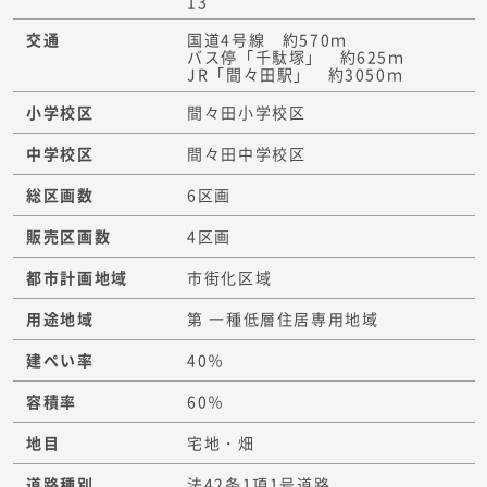
13
交通
国道4号線 約570ｍ
バス停「千駄塚」 約625ｍ
JR「間々田駅」 約3050ｍ
小学校区
間々田小学校区
中学校区
間々田中学校区
総区画数
6区画
販売区画数
4区画
都市計画地域
市街化区域
用途地域
第 一種低層住居専用地域
建ぺい率
40％
容積率
60％
地目
宅地・畑
道路種別
法42条1項1号道路