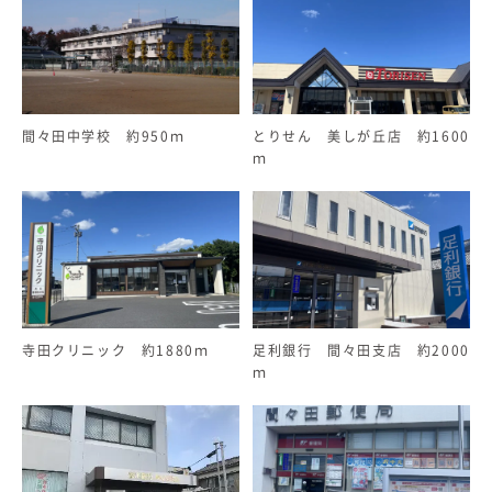
間々田中学校 約950ｍ
とりせん 美しが丘店 約1600
ｍ
寺田クリニック 約1880ｍ
足利銀行 間々田支店 約2000
ｍ