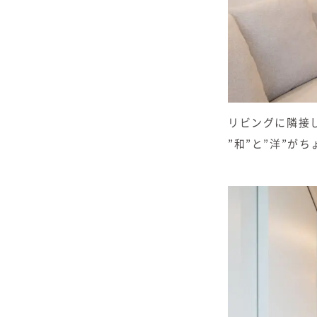
リビングに隣接
”和”と”洋”が