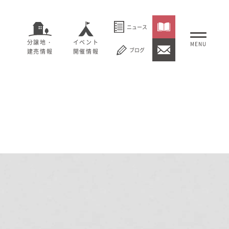
ニュース
分譲地・
イベント
ブログ
建売情報
開催情報
いること
セージ
むぎくらについて
概要
大切にしていること
社長メッセージ
理念
会社概要
紹介
経営理念
事業紹介
情報
採用情報