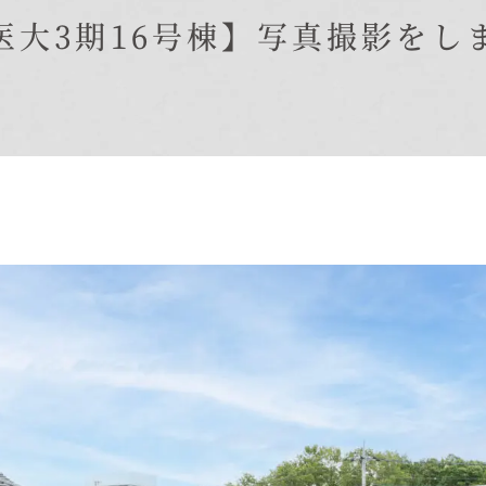
在来工法の仕様と性能
医大3期16号棟】写真撮影をし
EDIT HOUSE
標準設備
アフターメンテナンス
イベント情報
ニュース
ブログ
プライバシーポリシー