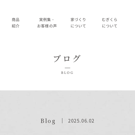
商品
実例集・
家づくり
むぎくら
紹介
お客様の声
について
について
商品一覧
暮らし方紹介
家づくりの流れ
大切にして
ブログ
コノイエ（規格）
施工事例
在来工法の仕様と性能
社長メッ
実例集・お客様の声
BLOG
Momore
お客様の声
標準設備
会社
暮らし方紹介
施工事例
Piatta
アフターメンテナンス
経営
お客様の声
平屋の家
事業
家づくりについて
Blog
2025.06.02
アトリエ（注文）
採用
家づくりの流れ