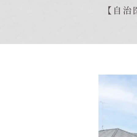
【自治
商品紹介
商品一覧
コノイエ（規格）
- Momore
- Piatta
- 平屋の家
アトリエ（注文）
EDIT HOUSE