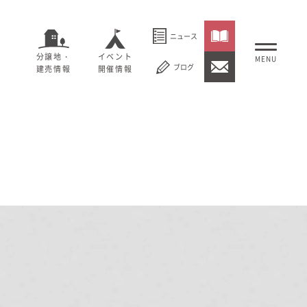
ニュース
分譲地・
イベント
ブログ
建売情報
開催情報
いること
セージ
むぎくらについて
概要
大切にしていること
社長メッセージ
理念
会社概要
紹介
経営理念
事業紹介
情報
採用情報