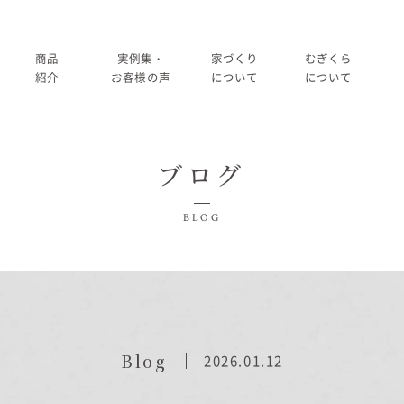
商品
実例集・
家づくり
むぎくら
紹介
お客様の声
について
について
商品一覧
暮らし方紹介
家づくりの流れ
大切にして
ブログ
コノイエ（規格）
施工事例
在来工法の仕様と性能
社長メッ
実例集・お客様の声
BLOG
Momore
お客様の声
標準設備
会社
暮らし方紹介
施工事例
Piatta
アフターメンテナンス
経営
お客様の声
平屋の家
事業
家づくりについて
Blog
2026.01.12
アトリエ（注文）
採用
家づくりの流れ