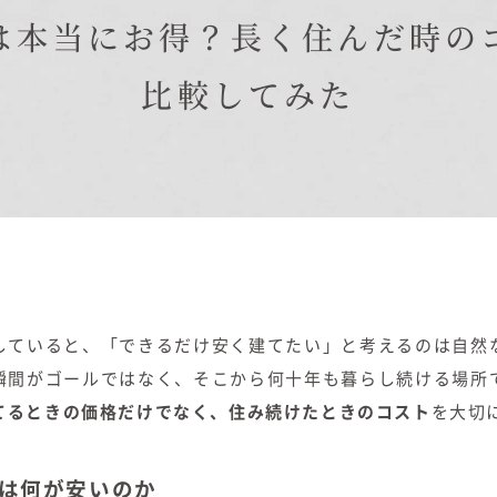
在来工法の仕様と性能
は本当にお得？長く住んだ時の
EDIT HOUSE
標準設備
比較してみた
アフターメンテナンス
イベント情報
ニュース
ブログ
プライバシーポリシー
していると、「できるだけ安く建てたい」と考えるのは自然
瞬間がゴールではなく、そこから何十年も暮らし続ける場所
てるときの価格だけでなく、住み続けたときのコスト
を大切
は何が安いのか