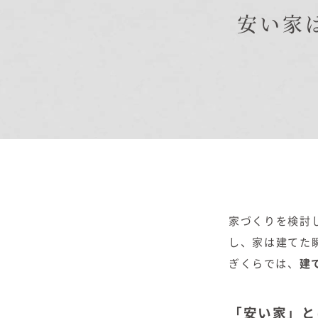
安い家
商品紹介
商品一覧
コノイエ（規格）
- Momore
- Piatta
- 平屋の家
アトリエ（注文）
EDIT HOUSE
家づくりを検討
し、家は建てた
ぎくらでは、
建
「安い家」と