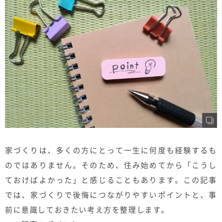
むぎくらについて
ニュース
ブログ
イベント
オーナー様Q&A
資料請求
家づくりは、多くの方にとって一生に何度も経験するも
のではありません。そのため、住み始めてから「こうし
お問い合わせ
ておけばよかった」と感じることもあります。この記事
0120-37-
お電話での
では、家づくりで後悔につながりやすいポイントと、事
お問い合わ
1806
せ
前に意識しておきたい考え方を整理します。