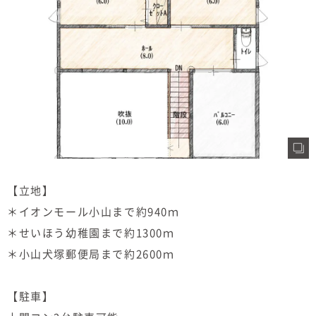
【立地】
＊イオンモール小山まで約940ｍ
＊せいほう幼稚園まで約1300ｍ
＊小山犬塚郵便局まで約2600ｍ
【駐車】