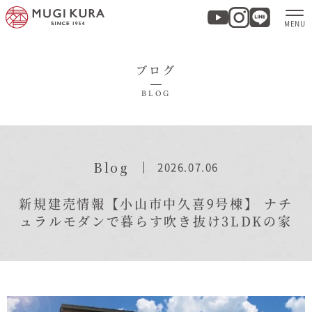
ブログ
ホーム
BLOG
分譲地・建売情報
モデルハウス
Blog
2026.07.06
商品紹介
新規建売情報【小山市中久喜9号棟】
ナチ
ュラルモダンで暮らす吹き抜け3LDKの家
実例集・お客様の声
家づくりについて