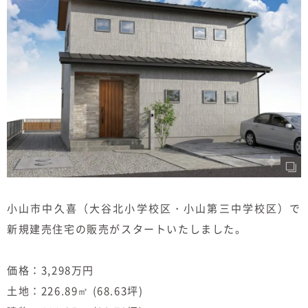
むぎくらについて
ニュース
ブログ
イベント
オーナー様Q&A
資料請求
小山市中久喜（大谷北小学校区・小山第三中学校区）で
新規建売住宅の販売がスタートいたしました。
お問い合わせ
0120-37-
お電話での
価格：3,298万円
お問い合わ
1806
せ
土地：226.89㎡ (68.63坪)