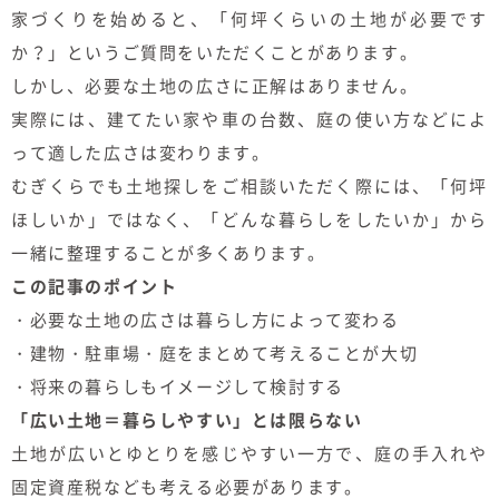
家づくりを始めると、「何坪くらいの土地が必要です
むぎくらについて
か？」というご質問をいただくことがあります。
しかし、必要な土地の広さに正解はありません。
ニュース
ブログ
実際には、建てたい家や車の台数、庭の使い方などによ
って適した広さは変わります。
イベント
むぎくらでも土地探しをご相談いただく際には、「何坪
ほしいか」ではなく、「どんな暮らしをしたいか」から
オーナー様Q&A
一緒に整理することが多くあります。
この記事のポイント
資料請求
・必要な土地の広さは暮らし方によって変わる
・建物・駐車場・庭をまとめて考えることが大切
お問い合わせ
・将来の暮らしもイメージして検討する
0120-37-
「広い土地＝暮らしやすい」とは限らない
お電話での
お問い合わ
土地が広いとゆとりを感じやすい一方で、庭の手入れや
1806
せ
固定資産税なども考える必要があります。