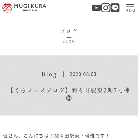
ブログ
ホーム
BLOG
分譲地・建売情報
モデルハウス
Blog
2020.08.03
商品紹介
【くらフェスブログ】間々田駅東2期7号棟
③
実例集・お客様の声
家づくりについて
皆さん、こんにちは！間々田駅東７号班です！