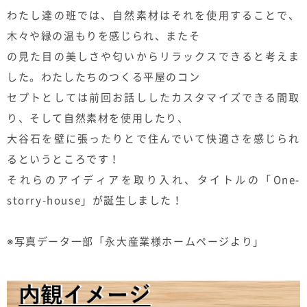
むぎくらについて
わたし達の班では、自然素材はそれを使用することで、
木々や緑の温もりを感じられ、またそ
の見た目の美しさや匂いからリラックスできると考えま
ニュース
ブログ
した。わたしたちのつくる平屋のコン
セプトとしては前回お話ししたカスタマイズできる間取
イベント
り、そして自然素材を使用したり、
大谷石を壁に張ったりとで住んでいて快適さを感じられ
オーナー様Q&A
るというところです！
それらのアイディアを取り入れ、タイトルの「One-
資料請求
storry-house」が誕生しました！
お問い合わせ
※写真データ一部「永大産業様ホームページより」
0120-37-
お電話での
お問い合わ
1806
せ