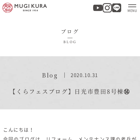
ブログ
ホーム
BLOG
分譲地・建売情報
モデルハウス
Blog
2020.10.31
商品紹介
【くらフェスブログ】日光市豊田8号棟⑭
実例集・お客様の声
家づくりについて
こんにちは！
今回のブログは、リフォーム、メンテナンス課の老兵が