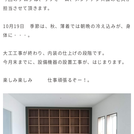
むぎくらについて
担当させて頂きます。
10月19日 季節は、秋、薄着では朝晩の冷え込みが、身
ニュース
ブログ
体に・・・。
イベント
大工工事が終わり、内装の仕上げの段階です。
今月末までに、設備機器の設置工事が、はじまります。
オーナー様Q&A
楽しみ楽しみ 仕事頑張るぞー！。
資料請求
お問い合わせ
0120-37-
お電話での
お問い合わ
1806
せ