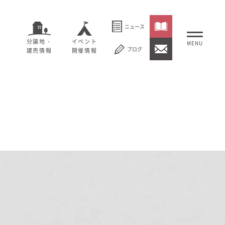
ニュース
分譲地・
イベント
ブログ
建売情報
開催情報
いること
セージ
むぎくらについて
概要
大切にしていること
社長メッセージ
理念
会社概要
紹介
経営理念
事業紹介
情報
採用情報