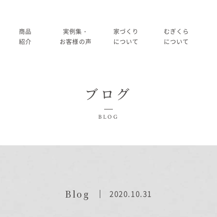
商品
実例集・
家づくり
むぎくら
紹介
お客様の声
について
について
商品一覧
暮らし方紹介
家づくりの流れ
大切にして
ブログ
コノイエ（規格）
施工事例
在来工法の仕様と性能
社長メッ
実例集・お客様の声
BLOG
Momore
お客様の声
標準設備
会社
暮らし方紹介
施工事例
Piatta
アフターメンテナンス
経営
お客様の声
平屋の家
事業
家づくりについて
Blog
2020.10.31
アトリエ（注文）
採用
家づくりの流れ