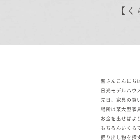
【く
商品紹介
商品一覧
コノイエ（規格）
- Momore
- Piatta
- 平屋の家
アトリエ（注文）
皆さんこんにち
EDIT HOUSE
日光モデルハウ
先日、家具の買
場所は某大型家
お金を出せばよ
もちろんいくら
掘り出し物を探