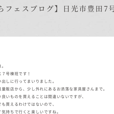
在来工法の仕様と性能
らフェスブログ】日光市豊田7
EDIT HOUSE
標準設備
アフターメンテナンス
イベント情報
ニュース
ブログ
プライバシーポリシー
は。
ス７号棟班です！
い出しに行ってまいりました。
具量販店から、少し外れにあるお洒落な家具屋さんまで。
り良いものを買えることは間違いないですが、
でも買えるわけではないので、
す気持ちで行くと楽しいですね。