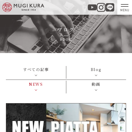
ブログ
ホーム
BLOG
分譲地・建売情報
モデルハウス
すべての記事
Blog
商品紹介
NEWS
動画
実例集・お客様の声
家づくりについて