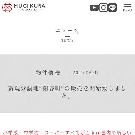
ニュース
ホーム
NEWS
分譲地・建売情報
モデルハウス
物件情報
2019.09.01
商品紹介
新規分譲地”細谷町”の販売を開始致しまし
た。
実例集・お客様の声
家づくりについて
小学校・中学校・スーパーすべてが１ｋｍ圏内の新しい