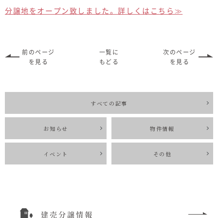
むぎくらについて
分譲地をオープン致しました。詳しくはこちら≫
ニュース
ブログ
前のページ
一覧に
次のページ
を見る
もどる
を見る
イベント
すべての記事
オーナー様Q&A
お知らせ
物件情報
資料請求
イベント
その他
お問い合わせ
0120-37-
お電話での
お問い合わ
1806
せ
建売分譲情報