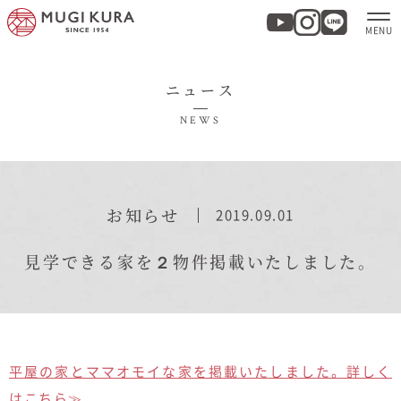
ニュース
ホーム
NEWS
分譲地・建売情報
モデルハウス
お知らせ
2019.09.01
商品紹介
見学できる家を２物件掲載いたしました。
実例集・お客様の声
家づくりについて
平屋の家とママオモイな家を掲載いたしました。詳しく
はこちら≫