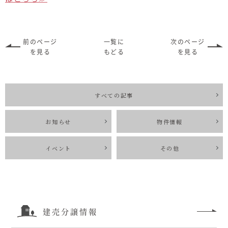
むぎくらについて
前のページ
一覧に
次のページ
ニュース
ブログ
を見る
もどる
を見る
イベント
すべての記事
オーナー様Q&A
お知らせ
物件情報
資料請求
イベント
その他
お問い合わせ
0120-37-
お電話での
お問い合わ
建売分譲情報
1806
せ