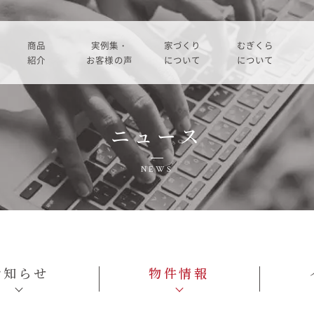
商品
実例集・
家づくり
むぎくら
紹介
お客様の声
について
について
商品一覧
暮らし方紹介
家づくりの流れ
大切にして
ニュース
コノイエ（規格）
施工事例
在来工法の仕様と性能
社長メッ
実例集・お客様の声
NEWS
Momore
お客様の声
標準設備
会社
暮らし方紹介
施工事例
Piatta
アフターメンテナンス
経営
お客様の声
平屋の家
事業
お知らせ
物件情報
家づくりについて
アトリエ（注文）
採用
家づくりの流れ