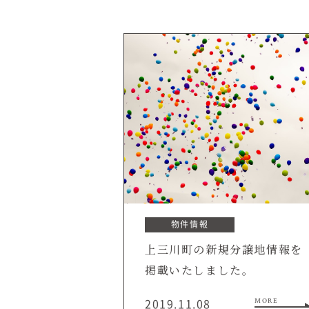
商品紹介
商品一覧
コノイエ（規格）
- Momore
- Piatta
- 平屋の家
アトリエ（注文）
EDIT HOUSE
物件情報
上三川町の新規分譲地情報を
掲載いたしました。
2019.11.08
MORE