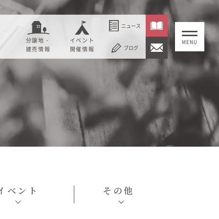
ニュース
分譲地・
イベント
ブログ
建売情報
開催情報
いること
セージ
むぎくらについて
概要
大切にしていること
社長メッセージ
理念
会社概要
紹介
経営理念
イベント
その他
事業紹介
情報
採用情報