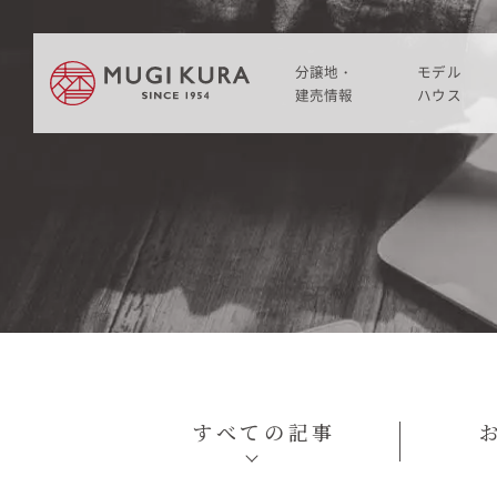
分譲地・
モデル
建売情報
ハウス
建売分譲情報
HOME
分譲地情報
分譲地・建売情報
中古・仲介情報
建売分譲情報
分譲地情報
中古・仲介情報
すべての記事
モデルハウス
モデルハウス一覧