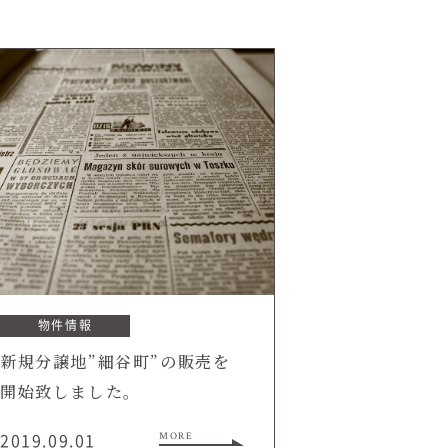
オーナー様Q&A
資料請求
お問い合わせ
お電話での
お問い合わせ
0120-37-
1806
物件情報
新規分譲地”細谷町”の販売を
開始致しました。
2019.09.01
MORE