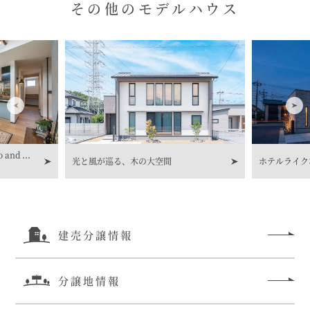
その他のモデルハウス
nd ...
光と風が巡る、木の大空間
ホテルライク
建売分譲情報
分譲地情報