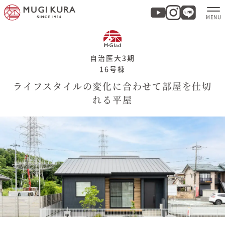
ホーム
自治医大3期
16号棟
分譲地・建売情報
ライフスタイルの変化に合わせて部屋を仕切
れる平屋
モデルハウス
商品紹介
実例集・お客様の声
家づくりについて