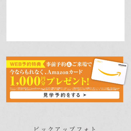
空間
れの
じ空
こと
ピックアップフォト