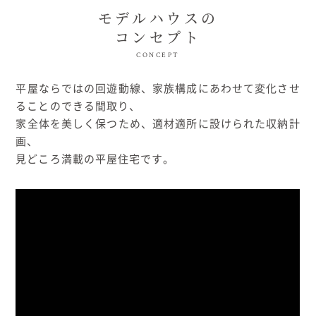
むぎくらについて
モデルハウスの
コンセプト
CONCEPT
ニュース
ブログ
平屋ならではの回遊動線、家族構成にあわせて変化させ
ることのできる間取り、
イベント
家全体を美しく保つため、適材適所に設けられた収納計
画、
オーナー様Q&A
見どころ満載の平屋住宅です。
資料請求
お問い合わせ
0120-37-
お電話での
お問い合わ
1806
せ