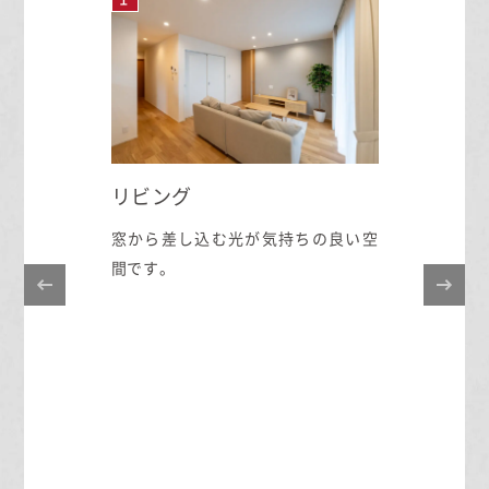
ーム
リビング
ルームを
窓から差し込む光が気持ちの良い空
気にせ
間です。
。
ダイ
リビ