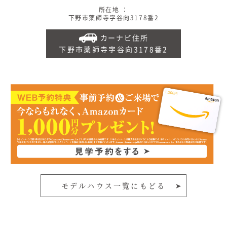
所在地 ：
下野市薬師寺字谷向3178番2
カーナビ住所
下野市薬師寺字谷向3178番2
モデルハウス一覧にもどる