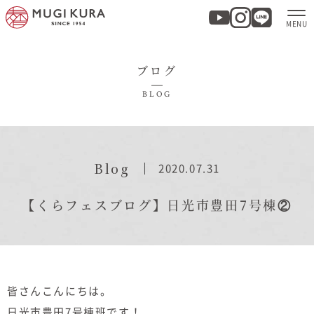
ブログ
ホーム
BLOG
分譲地・建売情報
モデルハウス
Blog
2020.07.31
商品紹介
【くらフェスブログ】日光市豊田7号棟②
実例集・お客様の声
家づくりについて
皆さんこんにちは。
日光市豊田7号棟班です！