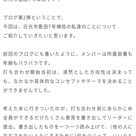
むぎくらについて
ブログ第2弾ということで、
今回は、日光市豊田7号棟班の私達のことについて
ニュース
ブログ
ご紹介していきたいと思います。
イベント
前回のブログにも書いたように、メンバーは所属部署も
年齢もバラバラです。
オーナー様Q&A
打ち合わせ開始当初は、漠然とした方向性は決まって
も、なかなか具体的なコンセプトやテーマを決めること
資料請求
ができませんでした。
お問い合わせ
考えた末に行きついたのが、打ち合わせ前にあらかじめ
0120-37-
全員ができるだけたくさん意見を書き出してリーダーに
お電話での
お問い合わ
提出。書き出したものを一つ一つ読み上げて、(他の人に
1806
せ
左右されないようにするために)目をつぶって、いいなと