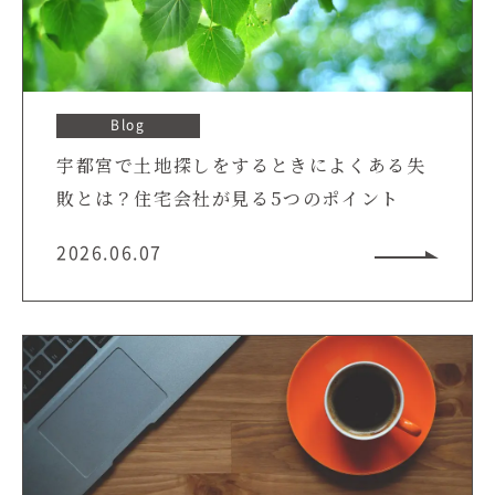
むぎくらについて
ニュース
ブログ
Blog
宇都宮で土地探しをするときによくある失
イベント
敗とは？住宅会社が見る5つのポイント
オーナー様Q&A
2026.06.07
資料請求
お問い合わせ
0120-37-
お電話での
お問い合わ
1806
せ