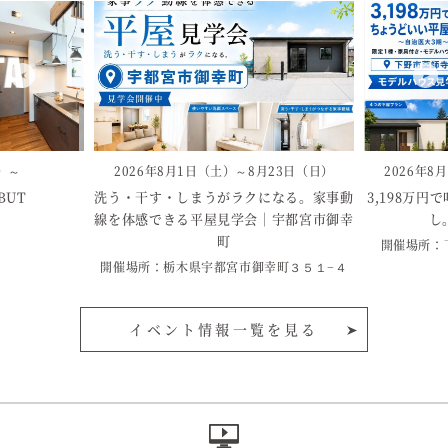
水）～
2026年8月1日（土）～8月23日（日）
2026年8
BUT
洗う・干す・しまうがラクになる。家事動
3,198万
線を体感できる平屋見学会｜宇都宮市御幸
し
町
開催場所：
開催場所：栃木県宇都宮市御幸町３５１−４
イベント情報一覧を見る