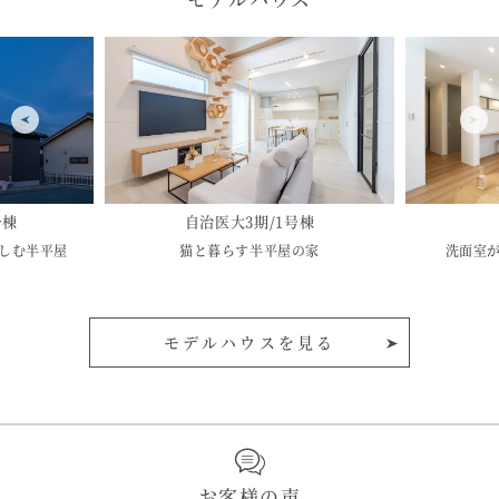
号棟
自治医大3期/1号棟
しむ半平屋
猫と暮らす半平屋の家
洗面室
モデルハウスを見る
お客様の声