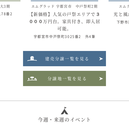
大3期
エムグラッド 宇都宮市 中戸祭町2期
エム
【新価格】人気の戸祭エリアで３
光と風
78番2
０００万円台。家具付き、即入居
下野市
可能。
宇都宮市中戸祭町3025番2 外4筆
建売分譲一覧を見る
分譲地一覧を見る
今週・来週のイベント