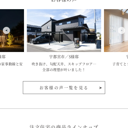
様邸
宇都宮市／S様邸
の家事動線と安
吹き抜け、勾配天井、スキップフロア…
子育てと
全部の理想が叶いました！
お客様の声一覧を見る
注文住宅の商品ラインナップ