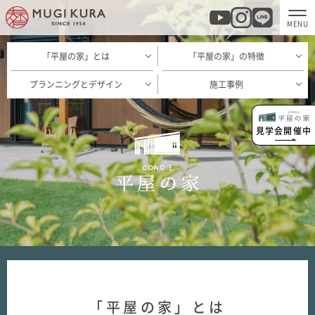
「平屋の家」とは
「平屋の家」の特徴
ホーム
プランニングとデザイン
施工事例
分譲地・建売情報
見学会開催中
モデルハウス
商品紹介
実例集・お客様の声
家づくりについて
「平屋の家」とは