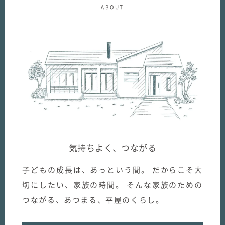
ABOUT
むぎくらについて
ニュース
ブログ
イベント
オーナー様Q&A
資料請求
気持ちよく、つながる
お問い合わせ
子どもの成長は、あっという間。
だからこそ大
切にしたい、家族の時間。
そんな家族のための
0120-37-
お電話での
つながる、あつまる、平屋のくらし。
お問い合わ
1806
せ