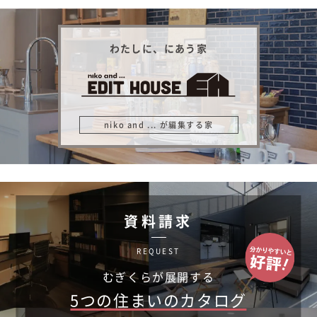
わたしに、にあう家
niko and ... が編集する家
資料請求
REQUEST
むぎくらが展開する
5つの住まいのカタログ